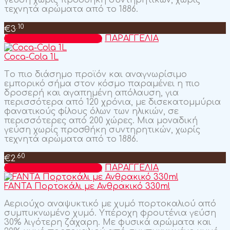
γεύση χωρίς προσθήκη συντηρητικών, χωρίς
τεχνητά αρώματα από το 1886.
.10
€
3
Προσθήκη στο καλάθι
ΠΑΡΑΓΓΕΛΙΑ
Coca-Cola 1L
Tο πιο διάσημο προϊόν και αναγνωρίσιμο
εμπορικό σήμα στον κόσμο παραμένει η πιο
δροσερή και αγαπημένη απόλαυση, για
περισσότερα από 120 χρόνια, με δισεκατομμύρια
φανατικούς φίλους όλων των ηλικιών, σε
περισσότερες από 200 χώρες. Μια μοναδική
γεύση χωρίς προσθήκη συντηρητικών, χωρίς
τεχνητά αρώματα από το 1886.
.60
€
2
Προσθήκη στο καλάθι
ΠΑΡΑΓΓΕΛΙΑ
FANTA Πορτοκάλι με Ανθρακικό 330ml
Αεριούχο αναψυκτικό με χυμό πορτοκαλιού από
συμπυκνωμένο χυμό. Υπέροχη φρουτένια γεύση
30% λιγότερη ζάχαρη. Με φυσικά αρώματα και