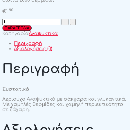
δίαιτα 2000 θερμίδων
.80
€
1
Sprite
330ml
ΠΑΡΑΓΓΕΛΙΑ
quantity
Κατηγορία
Αναψυκτικά
Περιγραφή
Αξιολογήσεις (0)
Περιγραφή
Συστατικά
Αεριούχο Αναψυκτικό με σάκχαρα και γλυκαντικά.
Με χαμηλές θερμίδες και χαμηλή περιεκτικότητα
σε ζάχαρη.
Αξιολογήσεις