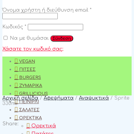
Απαιτείται
Όνομα χρήστη ή διεύθυνση email
*
Απαιτείται
Κωδικός
*
Να με θυμάσαι
Σύνδεση
Χάσατε τον κωδικό σας;
VEGAN
ΠΊΤΣΕΣ
BURGERS
ΖΥΜΑΡΙΚΆ
GRILLICIOUS
Αρχική σελίδα
/
Αφεψήματα
/
Αναψυκτικά
/
Sprite
ΠΕΪΝΙΡΛΊ
330ml
ΣΑΛΆΤΕΣ
ΟΡΕΚΤΙΚΆ
Share:
Ορεκτικά