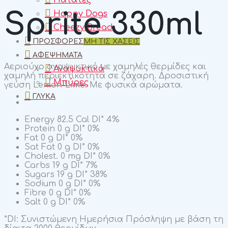
Πατάτες
Sprite 330ml
Happy Dogs
Cheezy Bread
ΠΡΟΣΦΟΡΈΣ
ΜΗ ΤΙΣ ΧΑΣΕΙΣ
ΑΦΕΨΉΜΑΤΑ
Αεριούχο αναψυκτικό με χαμηλές θερμίδες και
Αναψυκτικά
χαμηλή περιεκτικότητα σε ζάχαρη. Δροσιστική
Μπύρες
γεύση Lemon-Lime. Με φυσικά αρώματα.
ΓΛΥΚΆ
Energy
82.5 Cal
DI*
4%
Protein
0 g
DI*
0%
Fat
0 g
DI*
0%
Sat Fat
0 g
DI*
0%
Cholest.
0 mg
DI*
0%
Carbs
19 g
DI*
7%
Sugars
19 g
DI*
38%
Sodium
0 g
DI*
0%
Fibre
0 g
DI*
0%
Salt
0 g
DI*
0%
*DI: Συνιστώμενη Ημερήσια Πρόσληψη με βάση τη