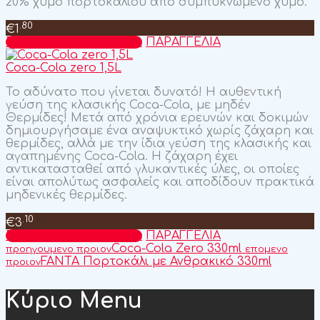
20% χυμό πορτοκαλιού από συμπυκνωμένο χυμό.
.80
€
1
Προσθήκη στο καλάθι
ΠΑΡΑΓΓΕΛΙΑ
Coca-Cola zero 1,5L
Το αδύνατο που γίνεται δυνατό! H αυθεντική
γεύση της κλασικής Coca-Cola, με μηδέν
Θερμίδες! Μετά από χρόνια ερευνών και δοκιμών
δημιουργήσαμε ένα αναψυκτικό χωρίς ζάχαρη και
θερμίδες, αλλά με την ίδια γεύση της κλασικής και
αγαπημένης Coca-Cola. Η ζάχαρη έχει
αντικατασταθεί από γλυκαντικές ύλες, οι οποίες
είναι απολύτως ασφαλείς και αποδίδουν πρακτικά
μηδενικές θερμίδες.
.10
€
3
Προσθήκη στο καλάθι
ΠΑΡΑΓΓΕΛΙΑ
Coca-Cola Zero 330ml
προηγουμενο προιον
επομενο
FANTA Πορτοκάλι με Ανθρακικό 330ml
προιον
Κύριο Menu