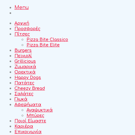
Menu
Αρχική
Προσφορές
Πίτσες
Pizza Bite Classico
Pizza Bite Elite
Burgers
Πεϊνιρλί
Grillicious
Ζυμαρικά
Ορεκτικά
Happy Dogs
Πατάτες
Cheezy Bread
Σαλάτες
Γλυκά
Αφεψήματα
Αναψυκτικά
Μπύρες
Ποιοί Είμαστε
Καριέρα
Επικοινωνία