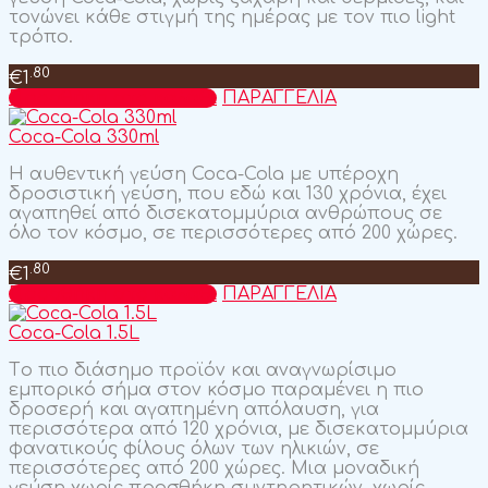
τονώνει κάθε στιγμή της ημέρας με τον πιο light
τρόπο.
.80
€
1
Προσθήκη στο καλάθι
ΠΑΡΑΓΓΕΛΙΑ
Coca-Cola 330ml
Η αυθεντική γεύση Coca-Cola με υπέροχη
δροσιστική γεύση, που εδώ και 130 χρόνια, έχει
αγαπηθεί από δισεκατομμύρια ανθρώπους σε
όλο τον κόσμο, σε περισσότερες από 200 χώρες.
.80
€
1
Προσθήκη στο καλάθι
ΠΑΡΑΓΓΕΛΙΑ
Coca-Cola 1.5L
Tο πιο διάσημο προϊόν και αναγνωρίσιμο
εμπορικό σήμα στον κόσμο παραμένει η πιο
δροσερή και αγαπημένη απόλαυση, για
περισσότερα από 120 χρόνια, με δισεκατομμύρια
φανατικούς φίλους όλων των ηλικιών, σε
περισσότερες από 200 χώρες. Μια μοναδική