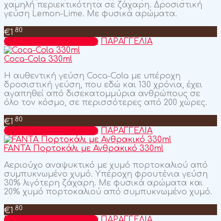
χαμηλή περιεκτικότητα σε ζάχαρη. Δροσιστική
γεύση Lemon-Lime. Με φυσικά αρώματα.
.80
€
1
Προσθήκη στο καλάθι
ΠΑΡΑΓΓΕΛΙΑ
Coca-Cola 330ml
Η αυθεντική γεύση Coca-Cola με υπέροχη
δροσιστική γεύση, που εδώ και 130 χρόνια, έχει
αγαπηθεί από δισεκατομμύρια ανθρώπους σε
όλο τον κόσμο, σε περισσότερες από 200 χώρες.
.80
€
1
Προσθήκη στο καλάθι
ΠΑΡΑΓΓΕΛΙΑ
FANTA Πορτοκάλι με Ανθρακικό 330ml
Αεριούχο αναψυκτικό με χυμό πορτοκαλιού από
συμπυκνωμένο χυμό. Υπέροχη φρουτένια γεύση
30% λιγότερη ζάχαρη. Με φυσικά αρώματα και
20% χυμό πορτοκαλιού από συμπυκνωμένο χυμό.
.80
€
1
Προσθήκη στο καλάθι
ΠΑΡΑΓΓΕΛΙΑ