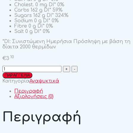
Cholest.
0 mg
DI*
0%
Carbs
162 g
DI*
59%
Sugars
162 g
DI*
324%
Sodium
0 g
DI*
0%
Fibre
0 g
DI*
0%
Salt
0 g
DI*
0%
*DI: Συνιστώμενη Ημερήσια Πρόσληψη με βάση τη
δίαιτα 2000 θερμίδων
.10
€
3
Coca-
Cola
ΠΑΡΑΓΓΕΛΙΑ
1.5L
Κατηγορία
Αναψυκτικά
quantity
Περιγραφή
Αξιολογήσεις (0)
Περιγραφή