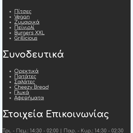
Πίτσες
Vegan
Ζυμαρικά
Πεϊνιρλί
Burgers XXL
Grillicious
Συνοδευτικά
Ορεκτικά
Πατάτες
Σαλάτες
Cheezy Bread
Γλυκά
Αφεψήματα
Στοιχεία Επικοινωνίας
Τρι. - Πεμ.: 14:30 - 02:00 | Παρ. - Κυρ.: 14:30 - 02:30