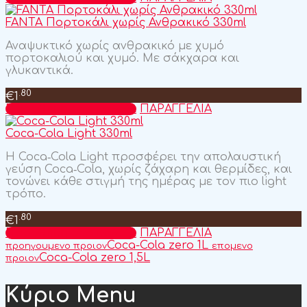
FANTA Πορτοκάλι χωρίς Ανθρακικό 330ml
Αναψυκτικό χωρίς ανθρακικό με χυμό
πορτοκαλιού και χυμό. Με σάκχαρα και
γλυκαντικά.
.80
€
1
Προσθήκη στο καλάθι
ΠΑΡΑΓΓΕΛΙΑ
Coca-Cola Light 330ml
H Coca‑Cola Light προσφέρει την απολαυστική
γεύση Coca‑Cola, χωρίς ζάχαρη και θερμίδες, και
τονώνει κάθε στιγμή της ημέρας με τον πιο light
τρόπο.
.80
€
1
Προσθήκη στο καλάθι
ΠΑΡΑΓΓΕΛΙΑ
Coca-Cola zero 1L
προηγουμενο προιον
επομενο
Coca-Cola zero 1,5L
προιον
Κύριο Menu