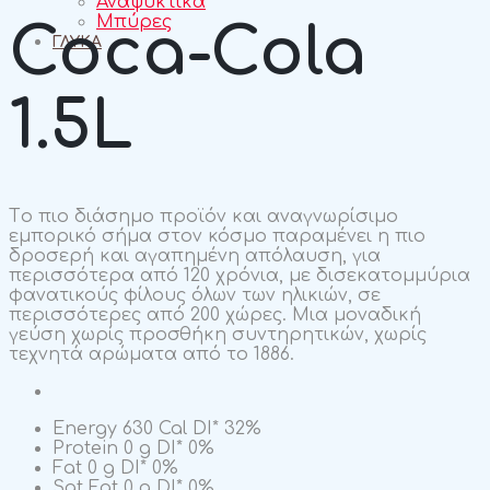
Αναψυκτικά
Μπύρες
Coca-Cola
ΓΛΥΚΆ
1.5L
Tο πιο διάσημο προϊόν και αναγνωρίσιμο
εμπορικό σήμα στον κόσμο παραμένει η πιο
δροσερή και αγαπημένη απόλαυση, για
περισσότερα από 120 χρόνια, με δισεκατομμύρια
φανατικούς φίλους όλων των ηλικιών, σε
περισσότερες από 200 χώρες. Μια μοναδική
γεύση χωρίς προσθήκη συντηρητικών, χωρίς
τεχνητά αρώματα από το 1886.
Energy
630 Cal
DI*
32%
Protein
0 g
DI*
0%
Fat
0 g
DI*
0%
Sat Fat
0 g
DI*
0%