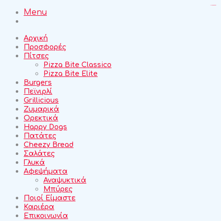
sangkarbet resmi
sangkarbet
Menu
Αρχική
Προσφορές
Πίτσες
Pizza Bite Classico
Pizza Bite Elite
Burgers
Πεϊνιρλί
Grillicious
Ζυμαρικά
Ορεκτικά
Happy Dogs
Πατάτες
Cheezy Bread
Σαλάτες
Γλυκά
Αφεψήματα
Αναψυκτικά
Μπύρες
Ποιοί Είμαστε
Καριέρα
Επικοινωνία