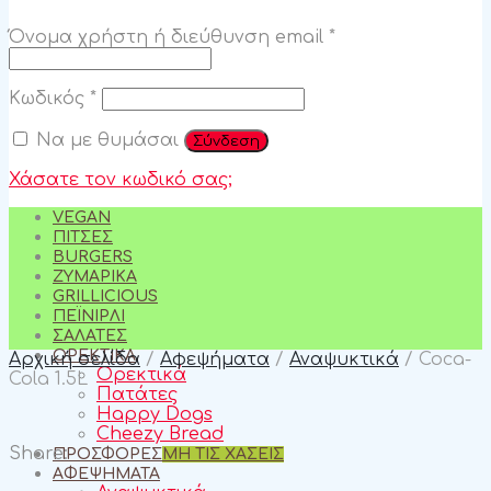
Απαιτείται
Όνομα χρήστη ή διεύθυνση email
*
Απαιτείται
Κωδικός
*
Να με θυμάσαι
Σύνδεση
Χάσατε τον κωδικό σας;
VEGAN
ΠΊΤΣΕΣ
BURGERS
ΖΥΜΑΡΙΚΆ
GRILLICIOUS
ΠΕΪΝΙΡΛΊ
ΣΑΛΆΤΕΣ
ΟΡΕΚΤΙΚΆ
Αρχική σελίδα
/
Αφεψήματα
/
Αναψυκτικά
/
Coca-
Ορεκτικά
Cola 1.5L
Πατάτες
Happy Dogs
Cheezy Bread
Share:
ΠΡΟΣΦΟΡΈΣ
ΜΗ ΤΙΣ ΧΑΣΕΙΣ
ΑΦΕΨΉΜΑΤΑ