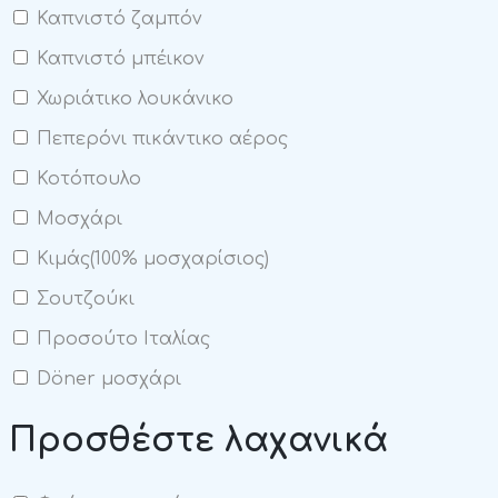
Καπνιστό ζαμπόν
Καπνιστό μπέικον
Χωριάτικο λουκάνικο
Πεπερόνι πικάντικο αέρος
Κοτόπουλο
Μοσχάρι
Κιμάς(100% μοσχαρίσιος)
Σουτζούκι
Προσούτο Ιταλίας
Döner μοσχάρι
Προσθέστε λαχανικά