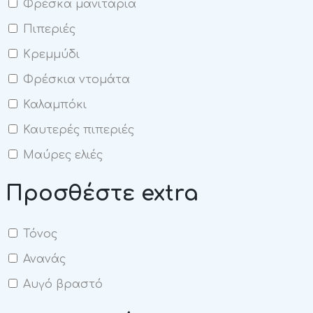
Φρέσκα μανιτάρια
Πιπεριές
Κρεμμύδι
Φρέσκια ντομάτα
Καλαμπόκι
Καυτερές πιπεριές
Μαύρες ελιές
Προσθέστε extra
Τόνος
Ανανάς
Αυγό βραστό