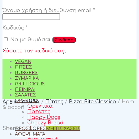
Απαιτείται
Όνομα χρήστη ή διεύθυνση email
*
Απαιτείται
Κωδικός
*
Να με θυμάσαι
Σύνδεση
Χάσατε τον κωδικό σας;
VEGAN
ΠΊΤΣΕΣ
BURGERS
ΖΥΜΑΡΙΚΆ
GRILLICIOUS
ΠΕΪΝΙΡΛΊ
ΣΑΛΆΤΕΣ
ΟΡΕΚΤΙΚΆ
Αρχική σελίδα
/
Πίτσες
/
Pizza Bite Classico
/
Ham
Ορεκτικά
& bacon
Πατάτες
Happy Dogs
Cheezy Bread
Share:
ΠΡΟΣΦΟΡΈΣ
ΜΗ ΤΙΣ ΧΑΣΕΙΣ
ΑΦΕΨΉΜΑΤΑ