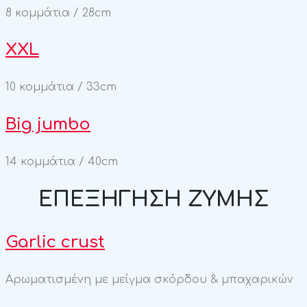
8 κομμάτια / 28cm
XXL
10 κομμάτια / 33cm
Big jumbo
14 κομμάτια / 40cm
ΕΠΕΞΗΓΗΣΗ ΖΥΜΗΣ
Garlic crust
Αρωματισμένη με μείγμα σκόρδου & μπαχαρικών