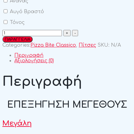
Ανανάς
Αυγό Βραστό
Τόνος
Ham
&
ΠΑΡΑΓΓΕΛΙΑ
bacon
Categories:
Pizza Bite Classico
,
Πίτσες
SKU:
N/A
quantity
Περιγραφή
Αξιολογήσεις (0)
Περιγραφή
ΕΠΕΞΗΓΗΣΗ ΜΕΓΕΘΟΥΣ
Μεγάλη