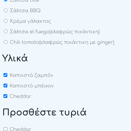
Σάλτσα bite
Σάλτσα BBQ
Κρέμα γάλακτος
Σάλτσα el fuego(ελαφρώς πικάντικη)
Chili tomato(ελαφρώς πικάντικη με ginger)
Υλικά
Καπνιστό ζαμπόν
Καπνιστό μπέικον
Cheddar
Προσθέστε τυριά
Cheddar