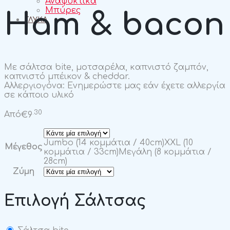
Αναψυκτικά
Μπύρες
Ham & bacon
ΓΛΥΚΆ
Με σάλτσα bite, μοτσαρέλα, καπνιστό ζαμπόν,
καπνιστό μπέικον & cheddar.
Αλλεργιογόνα: Ενημερώστε μας εάν έχετε αλλεργία
σε κάποιο υλικό
.30
Από
€
9
Jumbo (14 κομμάτια / 40cm)
XXL (10
Μέγεθος
κομμάτια / 33cm)
Μεγάλη (8 κομμάτια /
28cm)
Ζύμη
Επιλογή Σάλτσας