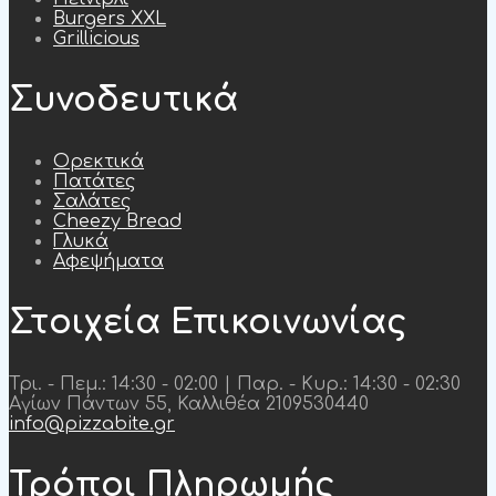
σελίδα
Burgers XXL
του
Grillicious
προϊόντος
Συνοδευτικά
Ορεκτικά
Πατάτες
Σαλάτες
Cheezy Bread
Γλυκά
Αφεψήματα
Στοιχεία Επικοινωνίας
Τρι. - Πεμ.: 14:30 - 02:00 | Παρ. - Κυρ.: 14:30 - 02:30
Αγίων Πάντων 55, Καλλιθέα
2109530440
info@pizzabite.gr
Τρόποι Πληρωμής