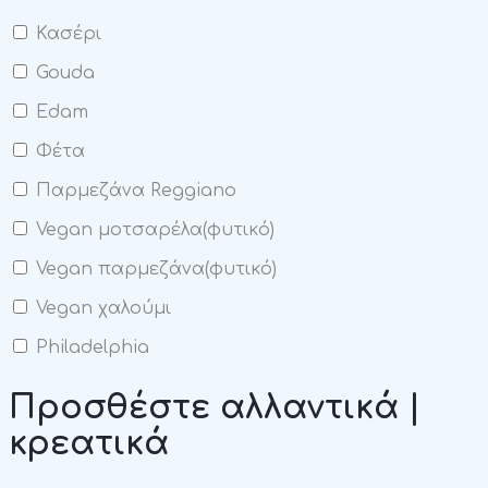
Κασέρι
Gouda
Edam
Φέτα
Παρμεζάνα Reggiano
Vegan μοτσαρέλα(φυτικό)
Vegan παρμεζάνα(φυτικό)
Vegan χαλούμι
Philadelphia
Προσθέστε αλλαντικά |
κρεατικά