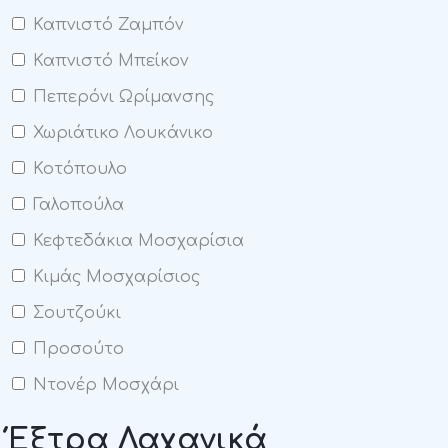
Καπνιστό Ζαμπόν
Καπνιστό Μπείκον
Πεπερόνι Ωρίμανσης
Χωριάτικο Λουκάνικο
Κοτόπουλο
Γαλοπούλα
Κεφτεδάκια Μοσχαρίσια
Κιμάς Μοσχαρίσιος
Σουτζούκι
Προσούτο
Ντονέρ Μοσχάρι
Έξτρα Λαχανικά