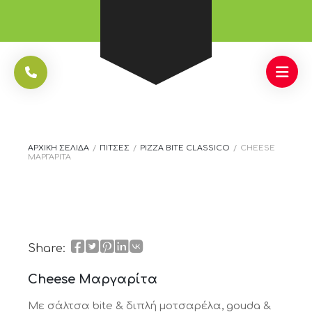
sangkarbet
sangkarbet
sangkarbet
sangkarbet
sangkarbet
sangkarbet
sangkarbet
sangkarbet
sangkarbet
sangkarbet
sangkarbet
ΑΡΧΙΚΉ ΣΕΛΊΔΑ
/
ΠΊΤΣΕΣ
/
PIZZA BITE CLASSICO
/
CHEESE
ΜΑΡΓΑΡΊΤΑ
Share:
Cheese Μαργαρίτα
Με σάλτσα bite & διπλή μοτσαρέλα, gouda &