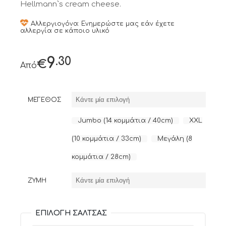
Hellmann`s cream cheese.
Αλλεργιογόνα: Ενημερώστε μας εάν έχετε
αλλεργία σε κάποιο υλικό
.30
9
€
Από
ΜΈΓΕΘΟΣ
Jumbo (14 κομμάτια / 40cm)
XXL
Ι
(10 κομμάτια / 33cm)
Μεγάλη (8
κομμάτια / 28cm)
ΖΎΜΗ
ΕΠΙΛΟΓΉ ΣΆΛΤΣΑΣ