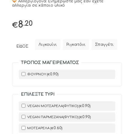
Αλλεργιογόνα: Ενημερώστε μας εάν έχετε
αλλεργία σε κάποιο υλικό
.20
8
€
Λιγκουίνι
Ριγκατόνι
Σπαγγέτι
ΕΊΔΟΣ
ΤΡΟΠΟΣ ΜΑΓΕΙΡΕΜΑΤΟΣ
0
.90
ΦΟΎΡΝΟΥ (
)
€
ΕΠΙΛΈΞΤΕ ΤΥΡΊ
0
.90
VEGAN ΜΟΤΣΑΡΈΛΑ(ΦΥΤΙΚΌ) (
)
€
0
.90
VEGAN ΠΑΡΜΕΖΆΝΑ(ΦΥΤΙΚΌ) (
)
€
0
.60
ΜΟΤΣΑΡΈΛΑ (
)
€