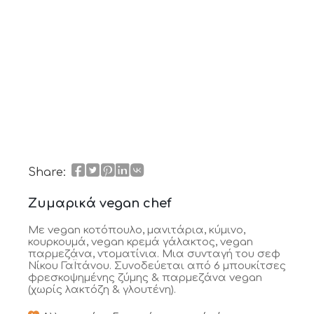
Share:
Ζυμαρικά vegan chef
Με vegan κοτόπουλο, μανιτάρια, κύμινο,
κουρκουμά, vegan κρεμά γάλακτος, vegan
παρμεζάνα, ντοματίνια. Μια συνταγή του σεφ
Νίκου ΓαΪτάνου. Συνοδεύεται από 6 μπουκίτσες
φρεσκοψημένης ζύμης & παρμεζάνα vegan
(χωρίς λακτόζη & γλουτένη).