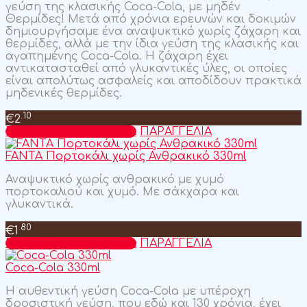
γεύση της κλασικής Coca-Cola, με μηδέν
Θερμίδες! Μετά από χρόνια ερευνών και δοκιμών
δημιουργήσαμε ένα αναψυκτικό χωρίς ζάχαρη και
θερμίδες, αλλά με την ίδια γεύση της κλασικής και
αγαπημένης Coca-Cola. Η ζάχαρη έχει
αντικατασταθεί από γλυκαντικές ύλες, οι οποίες
είναι απολύτως ασφαλείς και αποδίδουν πρακτικά
μηδενικές θερμίδες.
.10
€
2
Προσθήκη στο καλάθι
ΠΑΡΑΓΓΕΛΙΑ
FANTA Πορτοκάλι χωρίς Ανθρακικό 330ml
Αναψυκτικό χωρίς ανθρακικό με χυμό
πορτοκαλιού και χυμό. Με σάκχαρα και
γλυκαντικά.
.80
€
1
Προσθήκη στο καλάθι
ΠΑΡΑΓΓΕΛΙΑ
Coca-Cola 330ml
Η αυθεντική γεύση Coca-Cola με υπέροχη
δροσιστική γεύση, που εδώ και 130 χρόνια, έχει