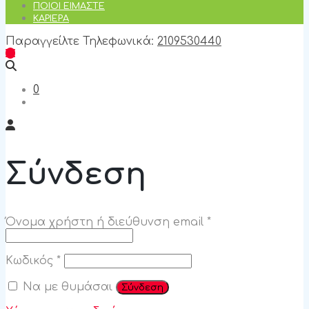
ΠΟΙΟΊ ΕΊΜΑΣΤΕ
ΚΑΡΙΈΡΑ
Παραγγείλτε Τηλεφωνικά:
2109530440
0
Σύνδεση
Απαιτείται
Όνομα χρήστη ή διεύθυνση email
*
Απαιτείται
Κωδικός
*
Να με θυμάσαι
Σύνδεση