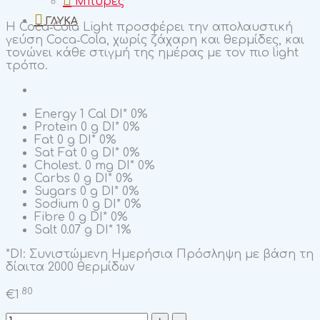
Μπύρες
ΓΛΥΚΆ
H Coca‑Cola Light προσφέρει την απολαυστική
γεύση Coca‑Cola, χωρίς ζάχαρη και θερμίδες, και
τονώνει κάθε στιγμή της ημέρας με τον πιο light
τρόπο.
Energy
1 Cal
DI*
0%
Protein
0 g
DI*
0%
Fat
0 g
DI*
0%
Sat Fat
0 g
DI*
0%
Cholest.
0 mg
DI*
0%
Carbs
0 g
DI*
0%
Sugars
0 g
DI*
0%
Sodium
0 g
DI*
0%
Fibre
0 g
DI*
0%
Salt
0.07 g
DI*
1%
*DI: Συνιστώμενη Ημερήσια Πρόσληψη με βάση τη
δίαιτα 2000 θερμίδων
.80
€
1
Coca-