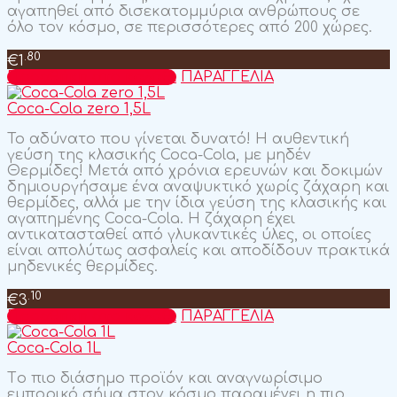
αγαπηθεί από δισεκατομμύρια ανθρώπους σε
όλο τον κόσμο, σε περισσότερες από 200 χώρες.
.80
€
1
Προσθήκη στο καλάθι
ΠΑΡΑΓΓΕΛΙΑ
Coca-Cola zero 1,5L
Το αδύνατο που γίνεται δυνατό! H αυθεντική
γεύση της κλασικής Coca-Cola, με μηδέν
Θερμίδες! Μετά από χρόνια ερευνών και δοκιμών
δημιουργήσαμε ένα αναψυκτικό χωρίς ζάχαρη και
θερμίδες, αλλά με την ίδια γεύση της κλασικής και
αγαπημένης Coca-Cola. Η ζάχαρη έχει
αντικατασταθεί από γλυκαντικές ύλες, οι οποίες
είναι απολύτως ασφαλείς και αποδίδουν πρακτικά
μηδενικές θερμίδες.
.10
€
3
Προσθήκη στο καλάθι
ΠΑΡΑΓΓΕΛΙΑ
Coca-Cola 1L
Tο πιο διάσημο προϊόν και αναγνωρίσιμο
εμπορικό σήμα στον κόσμο παραμένει η πιο