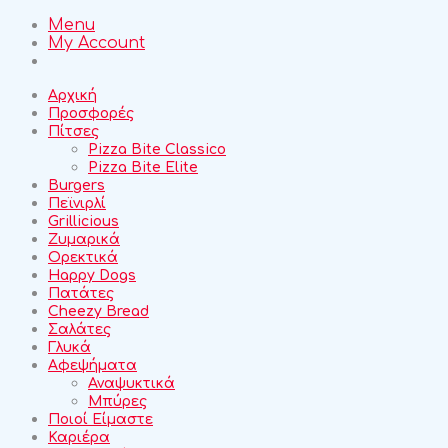
Menu
My Account
Αρχική
Προσφορές
Πίτσες
Pizza Bite Classico
Pizza Bite Elite
Burgers
Πεϊνιρλί
Grillicious
Ζυμαρικά
Ορεκτικά
Happy Dogs
Πατάτες
Cheezy Bread
Σαλάτες
Γλυκά
Αφεψήματα
Αναψυκτικά
Μπύρες
Ποιοί Είμαστε
Καριέρα