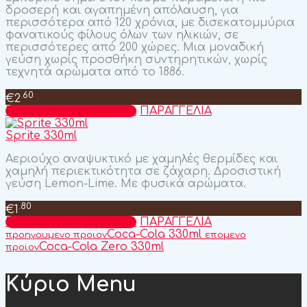
δροσερή και αγαπημένη απόλαυση, για
περισσότερα από 120 χρόνια, με δισεκατομμύρια
φανατικούς φίλους όλων των ηλικιών, σε
περισσότερες από 200 χώρες. Μια μοναδική
γεύση χωρίς προσθήκη συντηρητικών, χωρίς
τεχνητά αρώματα από το 1886.
.60
€
2
Προσθήκη στο καλάθι
ΠΑΡΑΓΓΕΛΙΑ
Sprite 330ml
Αεριούχο αναψυκτικό με χαμηλές θερμίδες και
χαμηλή περιεκτικότητα σε ζάχαρη. Δροσιστική
γεύση Lemon-Lime. Με φυσικά αρώματα.
.80
€
1
Προσθήκη στο καλάθι
ΠΑΡΑΓΓΕΛΙΑ
Coca-Cola 330ml
προηγουμενο προιον
επομενο
Coca-Cola Zero 330ml
προιον
Κύριο Menu