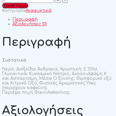
Cola
ΠΑΡΑΓΓΕΛΙΑ
Light
Κατηγορία
Αναψυκτικά
330ml
quantity
Περιγραφή
Αξιολογήσεις (0)
Περιγραφή
Συστατικά
Νερό, Διοξείδιο Άνθρακα, Χρωστική: Ε 150d,
Γλυκαντικά: Κυκλαμικό Νάτριο, Ακεσουλφάμη Κ
και Ασπαρτάμη, Μέσα Ο ξίνισης: Φωσφορικό οξύ
και Κιτρικό Οξύ, Φυσικές Αρωματικές Ύλες
(περιέχουν καφεΐνη).
Περιέχει πηγή Φαινυλαλανίνης.
Αξιολογήσεις