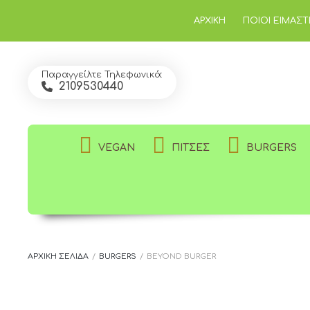
ΑΡΧΙΚΉ
ΠΟΙΟΊ ΕΊΜΑΣΤ
Παραγγείλτε Τηλεφωνικά:
2109530440
VEGAN
ΠΊΤΣΕΣ
BURGERS
ΑΡΧΙΚΉ ΣΕΛΊΔΑ
/
BURGERS
/
BEYOND BURGER