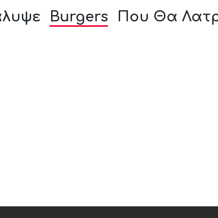
άλυψε
Burgers
Που Θα Λατρ
Royal burger
Πίτσα Tartufo vegan