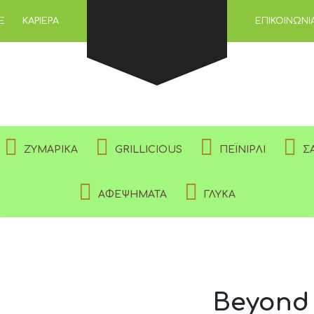
Ε
ΚΑΡΙΈΡΑ
ΕΠΙΚΟΙΝΩΝΊ
ΑΠΑΙΤΕΊΤΑΙ
ΚΩΔΙΚΌΣ
*
ΝΑ ΜΕ ΘΥΜΆΣΑΙ
ΣΎΝΔΕΣΗ
ΖΥΜΑΡΙΚΆ
GRILLICIOUS
ΠΕΪΝΙΡΛΊ
Σ
Χάσατε τον κωδικό σας;
ΑΦΕΨΉΜΑΤΑ
ΓΛΥΚΆ
Beyond