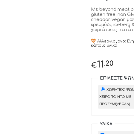
Με beyond meat bur
gluten free, non GM
cheddar, vegan μα
κρεμμύδι, iceberg
χωριάτικες πατάτ
Αλλεργιογόνα: Εν
κάποιο υλικό
.20
11
€
ΕΠΙΛΈΞΤΕ ΨΩ
ΧΩΡΙΆΤΙΚΟ ΨΩΜ
ΧΕΙΡΟΠΟΊΗΤΟ ΜΕ
ΠΡΟΖΎΜΙ(VEGAN)
ΥΛΙΚΆ