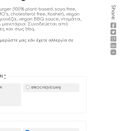
Share:
ger (100% plant-based, soya free,
O’s, cholesterol free, Kosher), vegan
γιονέζα, vegan BBQ sauce, ντομάτα,
 & μανιτάρια. Συνοδεύεται από
ες και σως bbq.
ημερώστε μας εάν έχετε αλλεργία σε
ΜΊ
*
Ί
BRIOCHE(VEGAN)