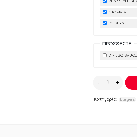
VEGAN CHEDD
NΤΟΜΆΤΑ
ΙCEBERG
ΠΡΟΣΘΈΣΤΕ
DIP BBQ SAUC
Κατηγορία
Burgers