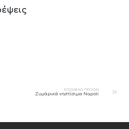
έψεις
Vegan Bites
Πίτσα BBQ νηστίσιμη
ΕΠΟΜΕΝΟ ΠΡΟΙΟΝ
Ζυμάρικά νηστίσιμα Napoli