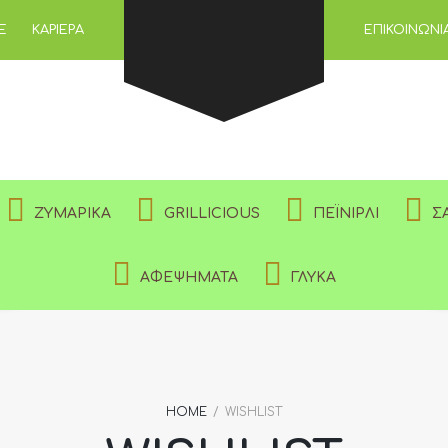
Ε
ΚΑΡΙΈΡΑ
ΕΠΙΚΟΙΝΩΝΊ
ΑΠΑΙΤΕΊΤΑΙ
ΚΩΔΙΚΌΣ
*
ΝΑ ΜΕ ΘΥΜΆΣΑΙ
ΣΎΝΔΕΣΗ
ΖΥΜΑΡΙΚΆ
GRILLICIOUS
ΠΕΪΝΙΡΛΊ
Σ
Χάσατε τον κωδικό σας;
ΑΦΕΨΉΜΑΤΑ
ΓΛΥΚΆ
HOME
/
WISHLIST