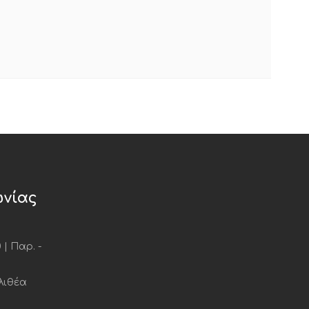
ωνίας
0 | Παρ. -
λιθέα