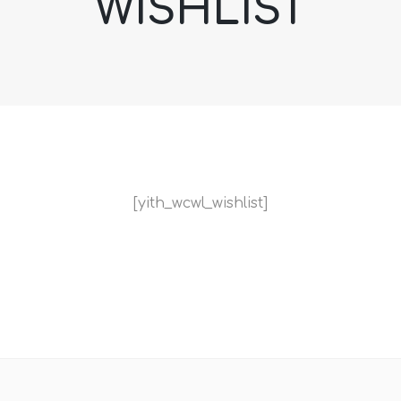
WISHLIST
[yith_wcwl_wishlist]